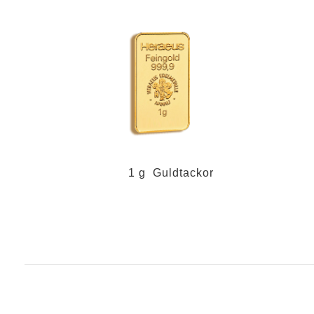
Diagram
Priser på tackor
Priser på mynt
DEPÅ ONLINE
Köp / Försäljning
Överföring
Byta
Säkerhet
1 g Guldtackor
LAGRING
Daglig balans
Lagringsplats
Leverans
PARTNER
Tillverkning
Lagerhållning