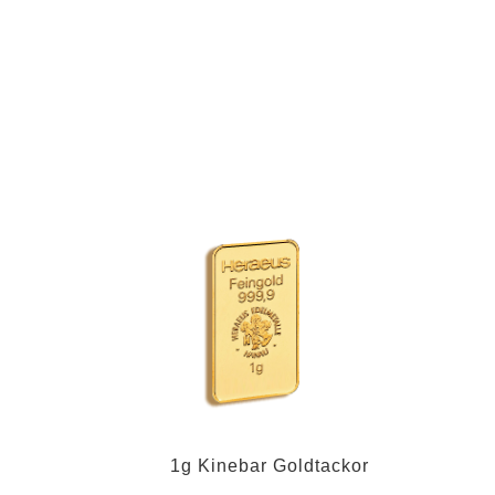
Frakt
Samarbete
OM OSS
Lag
Betyg
Historia
Aktuellt
Frågor och svar
1g Kinebar Goldtackor