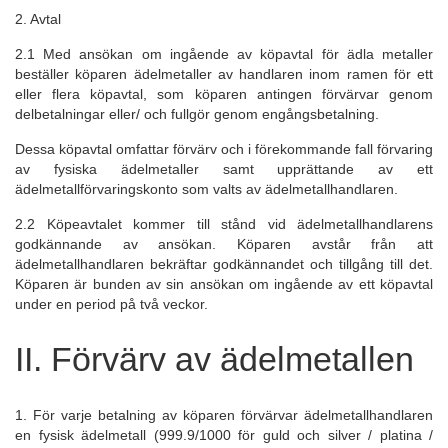
Diagram
2. Avtal
Priser på tackor
2.1 Med ansökan om ingående av köpavtal för ädla metaller
Priser på mynt
beställer köparen ädelmetaller av handlaren inom ramen för ett
DEPÅ ONLINE
eller flera köpavtal, som köparen antingen förvärvar genom
delbetalningar eller/ och fullgör genom engångsbetalning.
Köp / Försäljning
Dessa köpavtal omfattar förvärv och i förekommande fall förvaring
Överföring
av fysiska ädelmetaller samt upprättande av ett
Byta
ädelmetallförvaringskonto som valts av ädelmetallhandlaren.
Säkerhet
2.2 Köpeavtalet kommer till stånd vid ädelmetallhandlarens
godkännande av ansökan. Köparen avstår från att
LAGRING
ädelmetallhandlaren bekräftar godkännandet och tillgång till det.
Daglig balans
Köparen är bunden av sin ansökan om ingående av ett köpavtal
under en period på två veckor.
Lagringsplats
Leverans
II. Förvärv av ädelmetallen
PARTNER
Tillverkning
1. För varje betalning av köparen förvärvar ädelmetallhandlaren
Lagerhållning
en fysisk ädelmetall (999.9/1000 för guld och silver / platina /