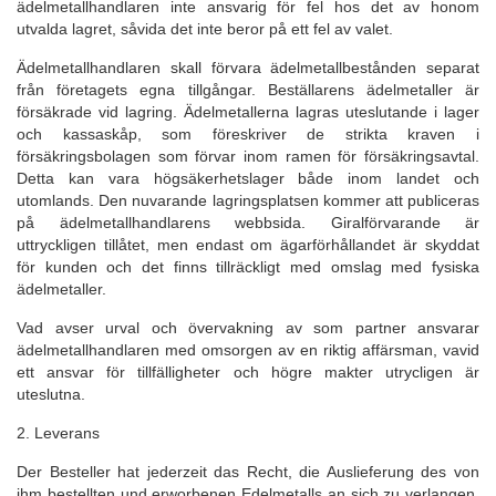
ädelmetallhandlaren inte ansvarig för fel hos det av honom
utvalda lagret, såvida det inte beror på ett fel av valet.
Ädelmetallhandlaren skall förvara ädelmetallbestånden separat
från företagets egna tillgångar. Beställarens ädelmetaller är
försäkrade vid lagring. Ädelmetallerna lagras uteslutande i lager
och kassaskåp, som föreskriver de strikta kraven i
försäkringsbolagen som förvar inom ramen för försäkringsavtal.
Detta kan vara högsäkerhetslager både inom landet och
utomlands. Den nuvarande lagringsplatsen kommer att publiceras
på ädelmetallhandlarens webbsida. Giralförvarande är
uttryckligen tillåtet, men endast om ägarförhållandet är skyddat
för kunden och det finns tillräckligt med omslag med fysiska
ädelmetaller.
Vad avser urval och övervakning av som partner ansvarar
ädelmetallhandlaren med omsorgen av en riktig affärsman, vavid
ett ansvar för tillfälligheter och högre makter utrycligen är
uteslutna.
2. Leverans
Der Besteller hat jederzeit das Recht, die Auslieferung des von
ihm bestellten und erworbenen Edelmetalls an sich zu verlangen.