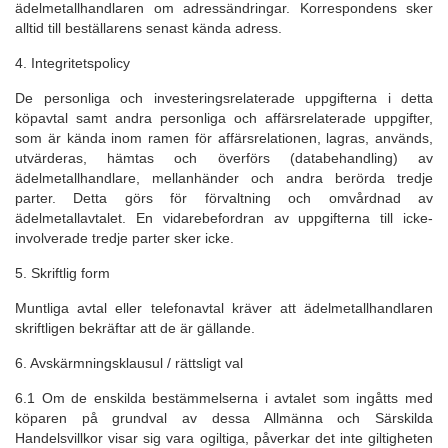
ädelmetallhandlaren om adressändringar. Korrespondens sker
alltid till beställarens senast kända adress.
4. Integritetspolicy
De personliga och investeringsrelaterade uppgifterna i detta
köpavtal samt andra personliga och affärsrelaterade uppgifter,
som är kända inom ramen för affärsrelationen, lagras, används,
utvärderas, hämtas och överförs (databehandling) av
ädelmetallhandlare, mellanhänder och andra berörda tredje
parter. Detta görs för förvaltning och omvårdnad av
ädelmetallavtalet. En vidarebefordran av uppgifterna till icke-
involverade tredje parter sker icke.
5. Skriftlig form
Muntliga avtal eller telefonavtal kräver att ädelmetallhandlaren
skriftligen bekräftar att de är gällande.
6. Avskärmningsklausul / rättsligt val
6.1 Om de enskilda bestämmelserna i avtalet som ingåtts med
köparen på grundval av dessa Allmänna och Särskilda
Handelsvillkor visar sig vara ogiltiga, påverkar det inte giltigheten