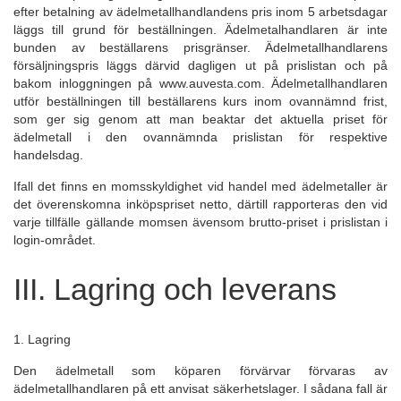
efter betalning av ädelmetallhandlandens pris inom 5 arbetsdagar
läggs till grund för beställningen. Ädelmetalhandlaren är inte
bunden av beställarens prisgränser. Ädelmetallhandlarens
försäljningspris läggs därvid dagligen ut på prislistan och på
bakom inloggningen på www.auvesta.com. Ädelmetallhandlaren
utför beställningen till beställarens kurs inom ovannämnd frist,
som ger sig genom att man beaktar det aktuella priset för
ädelmetall i den ovannämnda prislistan för respektive
handelsdag.
Ifall det finns en momsskyldighet vid handel med ädelmetaller är
det överenskomna inköpspriset netto, därtill rapporteras den vid
varje tillfälle gällande momsen ävensom brutto-priset i prislistan i
login-området.
III. Lagring och leverans
1. Lagring
Den ädelmetall som köparen förvärvar förvaras av
ädelmetallhandlaren på ett anvisat säkerhetslager. I sådana fall är