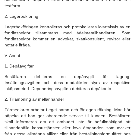
textform.
2. Lagerbokföring
Lagerbokföringen kontrolleras och protokolleras kvartalsvis av en
fondinspektör tillsammans med ädelmetallhandlaren. Som
fondinspektör kommer en advokat, skattkonsulent, revisor eller
notarie ifråga.
V. Annat
1. Depåavgifter
Beställaren debiteras en depåavgift för lagring.
Insättningsavgiften och dess modaliteter styrs av respektive
inköpsmetod. Deponeringsavgiften debiteras depåkonto.
2. Tillämpning av mellanhänder
Förmedlaren arbetar i eget namn och för egen räkning. Man bör
påpeka att han ger oberoende service till kunden. Beställaren
skall informeras om att ombudet inte är befullmäktigad att
tillhandahålla konsulttjänster eller lova åtaganden som avviker
från dessa allmänna villkor eller från beställningsformuläret hos