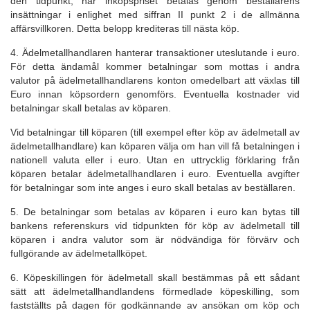
den tidpunkt, när inköpspriset betalas genom beställarens
insättningar i enlighet med siffran II punkt 2 i de allmänna
affärsvillkoren. Detta belopp krediteras till nästa köp.
4. Ädelmetallhandlaren hanterar transaktioner uteslutande i euro.
För detta ändamål kommer betalningar som mottas i andra
valutor på ädelmetallhandlarens konton omedelbart att växlas till
Euro innan köpsordern genomförs. Eventuella kostnader vid
betalningar skall betalas av köparen.
Vid betalningar till köparen (till exempel efter köp av ädelmetall av
ädelmetallhandlare) kan köparen välja om han vill få betalningen i
nationell valuta eller i euro. Utan en uttrycklig förklaring från
köparen betalar ädelmetallhandlaren i euro. Eventuella avgifter
för betalningar som inte anges i euro skall betalas av beställaren.
5. De betalningar som betalas av köparen i euro kan bytas till
bankens referenskurs vid tidpunkten för köp av ädelmetall till
köparen i andra valutor som är nödvändiga för förvärv och
fullgörande av ädelmetallköpet.
6. Köpeskillingen för ädelmetall skall bestämmas på ett sådant
sätt att ädelmetallhandlandens förmedlade köpeskilling, som
fastställts på dagen för godkännande av ansökan om köp och