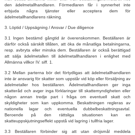
den ädelmetallhandlaren. Förmedlaren får i synnerhet inte
erbjuda några tjänster eller acceptera dem för
ädelmetallhandlarens räkning.
3. Löptid / Uppsägning / Ansvar / Due diligence
3.1 Ingen bestämd gångtid är överenskommen. Beställaren är
därför också särskilt tillåten, att öka de månatliga betalningarna,
resp. avbryta eller minska dem. Beställaren är också berättigad
att sälja ädelmetallen till ädelmetallhandlaren i enlighet med
Allmänna villkor IV. siff. 1.
3.2 Mellan parterna bör det förtydligas att ädelmetallhandlaren
inte är ansvarig för skatter som uppstår vid köp eller försäljning av
ädelmetaller hos beställaren. Ädelmetallhandlaren ger inga
skatteråd och avger inga förklaringar till skattemyndigheten eller
någon annan tredje part i fråga om eventuell skatt och
skyldigheter som kan uppkomma. Beskattningen regleras av
nationella lagar och eventuella dubbelbeskattningsavtal.
Beroende på den rättsliga situationen kan en
skatteuppskjutningseffekt uppstå vid lagring i tullfria lager.
3.3 Beställaren förbinder sig att utan dröjsmål meddela