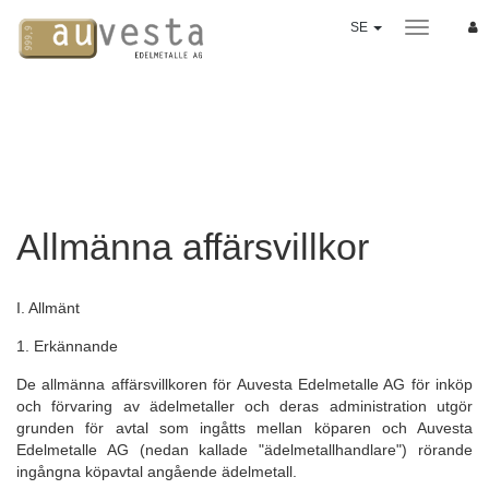
SE
SPARPLAN
3 varianter
Tjänster
ÄDELMETALLER
Allmänna affärsvillkor
Guld
Silver
I. Allmänt
Platina
1. Erkännande
Palladium
De allmänna affärsvillkoren för Auvesta Edelmetalle AG för inköp
Mynt
och förvaring av ädelmetaller och deras administration utgör
"Good Delivery" tackor
grunden för avtal som ingåtts mellan köparen och Auvesta
Edelmetalle AG (nedan kallade "ädelmetallhandlare") rörande
Värdeutveckling
ingångna köpavtal angående ädelmetall.