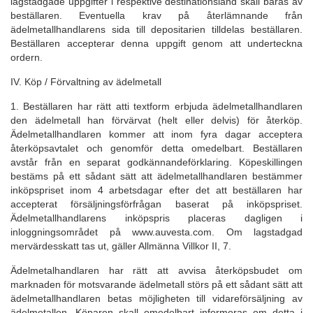
lagstadgade uppgifter i respektive destinationsland skall bäras av
beställaren. Eventuella krav på återlämnande från
ädelmetallhandlarens sida till depositarien tilldelas beställaren.
Beställaren accepterar denna uppgift genom att underteckna
ordern.
IV. Köp / Förvaltning av ädelmetall
1. Beställaren har rätt atti textform erbjuda ädelmetallhandlaren
den ädelmetall han förvärvat (helt eller delvis) för återköp.
Ädelmetallhandlaren kommer att inom fyra dagar acceptera
återköpsavtalet och genomför detta omedelbart. Beställaren
avstår från en separat godkännandeförklaring. Köpeskillingen
bestäms på ett sådant sätt att ädelmetallhandlaren bestämmer
inköpspriset inom 4 arbetsdagar efter det att beställaren har
accepterat försäljningsförfrågan baserat på inköpspriset.
Ädelmetallhandlarens inköpspris placeras dagligen i
inloggningsområdet på www.auvesta.com. Om lagstadgad
mervärdesskatt tas ut, gäller Allmänna Villkor II, 7.
Ädelmetalhandlaren har rätt att avvisa återköpsbudet om
marknaden för motsvarande ädelmetall störs på ett sådant sätt att
ädelmetallhandlaren betas möjligheten till vidareförsäljning av
ädelmetallen. Köparen skall omedelbart informeras om detta i