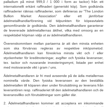
palladium på minst 999,0 / 1 000 i form av tackor) från ett
Frakt
internationellt erkänt raffinaderi (generiskt köp). Som godkända
Samarbete
raffinaderier räknas raffinaderier, som definieras av "The London
Bullion Market Association" eller ett jämförbar
OM OSS
ädelmetallhandlarförening vid tidpunkten för köpeavtalets
genomförande är godkända. Den ädelmetallhandlare garanterar
Lag
de levererade ädelmetallernas äkthet, vilka med omsorg av en
Betyg
respektabel köpman väljs ut av ädelmetallhandlaren.
Historia
Överenskommlsen mellan partaerna är att den minsta enheten
Aktuellt
som ska förvärvas regleras av respektive inköpsmetod.
Ädelmetallhandlaren kan föreskriva minsta vikt och / eller
Frågor och svar
styckenheter för kreditnoteringar, avgifter och fysiska leveranser,
tex. tackor och nuvarande investeringsmynt, listade per enhet
med motsvarande vikt i gram / uns.
Ädelmetallhandlaren är fri med avseende på de ädla metallernas
nominella värde. Den fysiska leveransen av den beställda
ädelmetallen till köparen sker under förutsättning av leverans från
leverantören resp. raffinaderiet till den ädelmetalhandlaren och de
leveransvillko och förutsättningar som gäller där.
2. Ädelmetallhandlaren kommer att acceptera en inkommande