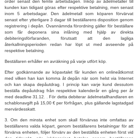
order senast den femte arbetsdagen. Inköp av ädelmetaller till
kunden kan tidigast göras efter respektive betalning, men senast
inom 5 arbetsdagar. Den ädelmetall som köparen förvärvat
senast efter ytterligare 3 dagar till beställarens disposition genom
registrering i depån. Ovannämnda förordning gäller för beställare
som får deponera sina inlåning med hjälp av direkta
debiteringsförfaranden, förutsatt att den lagliga
återkallningsperioden redan har löpt ut med avseende på
respektive betalning.
Beställaren erhåller en avräkning på varje utfört köp.
Efter godkännande av köpavtalet får kunden en onlineåtkomst
med vilken han kan komma åt depån när som helst via Internet
och kan skapa depåutdrag. I princip kan varje kund dessutom
beställa depåutdrag från respektive kalenderår en gång per år
med deadline 31.12. . För detta debiterar ädelmetallhandlaren en
schablonavgift på 15,00 € per förfrågan, plus gällande lagstadgad
mervärdesskatt.
3. Om den minsta enhet som skall förvärvas inte omfattas av
beställarens valda köpart, genom beställarens betalningar för att
förvärva enheten, följer förvärv av den beställda enheten först vid