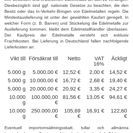
Diesbezüglich sind ggf. nationale Gesetze zu beachten, die den
Besitz oder das In-Verkehr-Bringen von Edelmetallen regeln. Die
Mindestauslieferung ist unter der gewählten Kaufart geregelt. In
welcher Form (z. B. Barren) und Stückelung die Edelmetalle zur
Auslieferung kommen, bleibt dem Edelmetallhändler überlassen.
Der Kaufpreis der Edelmetalle versteht sich exklusiv
Frachtkosten. Bei Lieferung in Deutschland fallen nachfolgende
Lieferkosten an:
Vikt till
Försäkrat till
Netto
VAT
Äckligt
16%
5.000 g
5.000,00 €
12,52 €
2,00 €
14,52 €
5.000 g
10.000,00 €
16,72 €
2,68 €
19,40 €
5.000 g
20.000,00 €
20,92 €
3,35 €
24,27 €
10.000
100.000,00
81,56 €
13,05 €
94,61 €
g
€
10.000
250.000,00
105,69
16,91 €
122,60
g
€
€
€
Eventuell importomsättningsskatt, tullar och allmänna